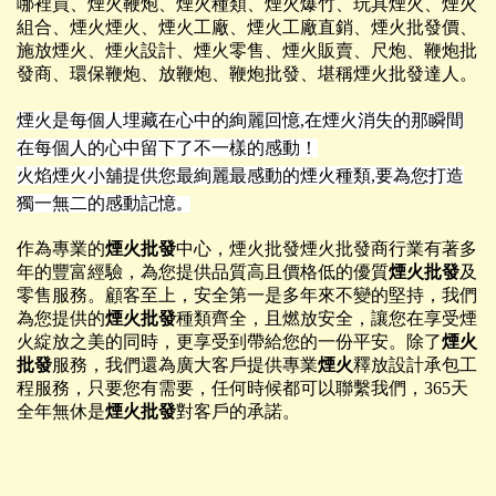
哪裡買、煙火鞭炮、煙火種類、煙火爆竹、玩具煙火、煙火
組合、煙火煙火、煙火工廠、煙火工廠直銷、煙火批發價、
施放煙火、煙火設計、煙火零售、煙火販賣、尺炮、鞭炮批
發商、環保鞭炮、放鞭炮、鞭炮批發、堪稱煙火批發達人。
煙火是每個人埋藏在心中的絢麗回憶,在煙火消失的那瞬間
在每個人的心中留下了不一樣的感動！
火焰煙火
小舖提供您最絢麗最感動的煙火種類,要為您打造
獨一無二的感動記憶
。
作為專業的
煙火批發
中心，煙火批發煙火批發商行業有著多
年的豐富經驗，為您提供品質高且價格低的優質
煙火批發
及
零售服務。顧客至上，安全第一是多年來不變的堅持，我們
為您提供的
煙火批發
種類齊全，且燃放安全，讓您在享受煙
火綻放之美的同時，更享受到帶給您的一份平安。除了
煙火
批發
服務，我們還為廣大客戶提供專業
煙火
釋放設計承包工
程服務，只要您有需要，任何時候都可以聯繫我們，365天
全年無休是
煙火批發
對客戶的承諾。