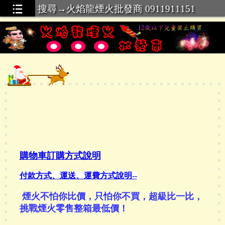
搜尋→火焰龍煙火批發商 0911911151
購物車訂購方
式說明
付款方式、運送、運費方式說明--
煙火
不怕你比價，只怕你不買，超級比一比，
挑戰
煙火
零售整箱
最低價！