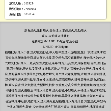
瀏覽人數
：
3519234
瀏覽頁數
：
22000085
更新日期
：2026/8/9
廟會煙火,生日煙火,告白煙火,求婚煙火,活動煙火
煙火-火焰煙火批發商
服務電話:0911-911-151(遠傳)葉小姐
LINE ID: @954hjifm
鞭炮批發,煙火小舖,煙火鞭炮批發,沖天炮,中型煙火,放鞭炮,生日,求婚活動,哪裡
賣仙女棒,鞭炮批發商,煙火鞭炮批發,高空煙火,高空連組煙火,鞭炮價格,跨年,各
式煙火批發,煙火工廠,高空煙火批發,過年,蜂炮,玩具煙火,環保鞭炮,告白,生日活
動,過年鞭炮,煙火批發價,煙火批發,尺炮,大型煙火,賣鞭炮,跨年煙火,仙女棒批
發,鞭炮花煙火批發零售,拉炮,爆竹煙火,高空煙火施放,鞭炮,求婚,煙火整箱批發,
環保鞭砲,煙火爆竹批發,仙女棒,地面煙火,賣高空煙火,哪裡買鞭炮,廟會,買仙女
棒,煙火設計,煙火大批發,大型煙火批發,水鴛鴦,小高空煙火,鞭炮種類,晚會,仙女
棒哪裡買,煙火價格,台灣煙火批發商,煙火批發,小型煙火,手持煙火,鞭炮哪裡買,
哪裡買仙女棒,特殊煙火網,星星煙火批發網,星星煙火批發,排炮,大型高空煙火,
便宜鞭炮,中秋節,炮竹煙火,煙火廠商,批發鞭炮,煙火鞭炮批發,升空煙火,中型高
空煙火,買煙火,聚會,拉炮價錢,煙火訂製,高空煙火,喜慶,連組煙火,地面旋轉煙