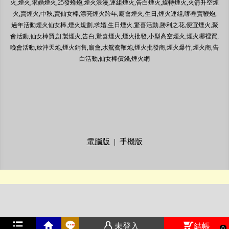
火,煙火,求婚煙火,25發蜂炮,煙火浪漫,連組煙火,告白煙火,旋轉煙火,火箭升空煙
火,賣煙火,中秋,賣仙女棒,漂亮煙火跨年,廟會煙火,生日,煙火連組,哪裡賣鞭炮,
過年活動煙火仙女棒,煙火規劃,求婚,生日煙火,驚喜活動,勝利之花,便宜煙火,聚
會活動,仙女棒買,訂製煙火,告白,驚喜煙火,煙火批發,小型高空煙火,煙火哪裡買,
晚會活動,放沖天炮,煙火銷售,廟會,水鴛鴦鞭炮,煙火批發商,煙火爆竹,煙火商,告
白活動,仙女棒價錢,煙火網
電腦版
|
手機版
未登入
結帳