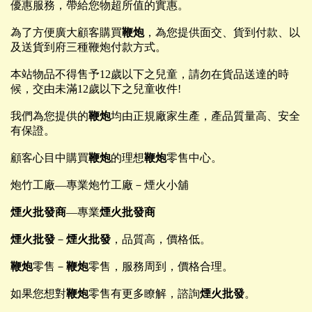
優惠服務，帶給您物超所值的實惠。
為了方便廣大顧客購買
鞭炮
，為您提供面交、貨到付款、以
及送貨到府三種鞭炮付款方式。
本站物品不得售予12歲以下之兒童，請勿在貨品送達的時
候，交由未滿12歲以下之兒童收件!
我們為您提供的
鞭炮
均由正規廠家生產，產品質量高、安全
有保證。
顧客心目中購買
鞭炮
的理想
鞭炮
零售中心。
炮竹工廠—專業炮竹工廠－煙火小舖
煙火批發商
—專業
煙火批發商
煙火批發
－
煙火批發
，品質高，價格低。
鞭炮
零售－
鞭炮
零售，服務周到，價格合理。
如果您想對
鞭炮
零售有更多瞭解，諮詢
煙火批發
。