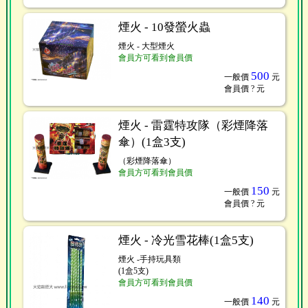
煙火 - 10發螢火蟲
煙火 - 大型煙火
會員方可看到會員價
500
一般價
元
會員價
? 元
煙火 - 雷霆特攻隊（彩煙降落
傘）(1盒3支)
（彩煙降落傘）
會員方可看到會員價
150
一般價
元
會員價
? 元
煙火 - 冷光雪花棒(1盒5支)
煙火 -手持玩具類
(1盒5支)
會員方可看到會員價
140
一般價
元