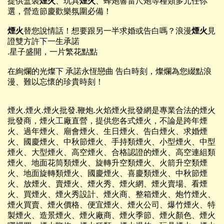
提供盒裝
煙火
、玩具
煙火
、蜂炮響雷尺炮等種類多元任你
選，營造節慶歡樂氛圍必備！
煙火
替您說情話！想要跟另一半求婚或告白嗎？浪漫
煙火
見
證雙方許下一生承諾
.星子盛開，一片繁花點點
在絢爛的光燦下 承諾永恆戀曲 告白時刻，燦爛為您綴點浪
漫、難以忘懷的珍貴時刻！
煙火.煙火.煙火批發.鞭炮.火焰煙火批發網是專業合法的煙火
批發商，煙火工廠直營，提供您各式煙火，不論是跨年煙
火、過年煙火、廟會煙火、生日煙火、告白煙火、求婚煙
火、國慶煙火、中秋節煙火、手持類煙火、小型煙火、中型
煙火、大型煙火、高空煙火、合格認證的煙火、高空連組類
煙火、地面花筒類煙火、旋轉升空類煙火、火箭升空類煙
火、地面旋轉類煙火、國慶煙火、喜慶類煙火、中秋節煙
火、放煙火、賣煙火、煙火秀、煙火網、煙火賣場、看煙
火、買煙火、煙火秀設計、煙火商、整箱煙火、炮竹煙火、
煙火買賣、煙火價格、便宜煙火、煙火公司、爆竹煙火、特
製煙火、造景煙火、煙火廠商、煙火季節、煙火顏色、煙火