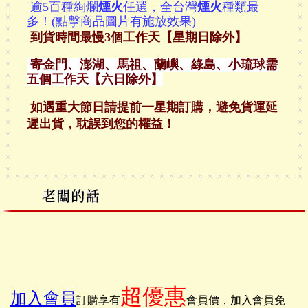
逾5百種絢爛
煙火
任選，全台灣
煙火
種類最
多！(點擊商品圖片有施放效果)
到貨時間最慢3個工作天【星期日除外】
寄金門、澎湖、馬祖、蘭嶼、綠島、小琉球需
五個工作天【六日除外】
如遇重大節日請提前一星期訂購，避免貨運延
遲出貨，耽誤
到您的權益！
超優惠
加入會員
訂購享有
會員價，加入會員免