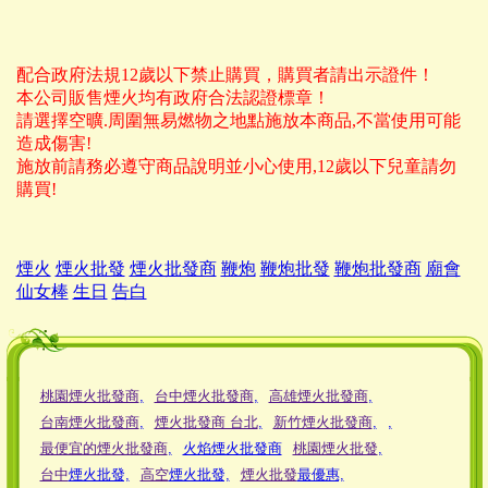
配合政府法規12歲以下禁止購買，購買者請出示證件！
本公司販售煙火均有政府合法認證標章！
請選擇空曠.周圍無易燃物之地點施放本商品,不當使用可能
造成傷害!
施放前請務必遵守商品說明並小心使用,12歲以下兒童請勿
購買!
煙火
煙火批發
煙火批發商
鞭炮
鞭炮批發
鞭炮批發商
廟會
仙女棒
生日
告白
桃園煙火批發商
,
台中煙火批發商
,
高雄煙火批發商
,
台南煙火批發商
,
煙火批發商 台北
,
新竹煙火批發商
,
,
最便宜的煙火批發商
,
火焰煙火批發商
桃園煙火批發
,
台中
煙火批發,
高空
煙火批發,
煙火批發
最優惠,