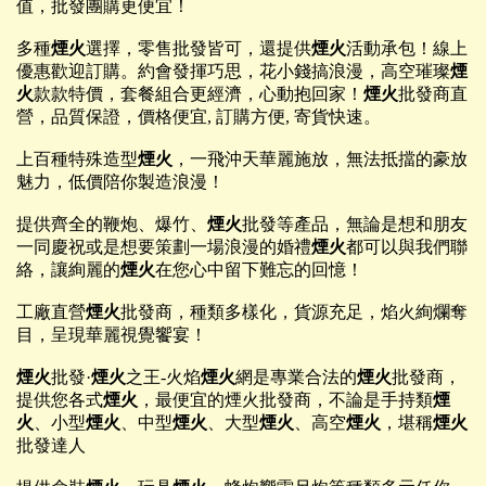
值，批發團購更便宜！
多種
煙火
選擇，零售批發皆可，還提供
煙火
活動承包！線上
優惠歡迎訂購。約會發揮巧思，花小錢搞浪漫，高空璀璨
煙
火
款款特價，套餐組合更經濟，心動抱回家！
煙火
批發商直
營，品質保證，價格便宜, 訂購方便, 寄貨快速。
上百種特殊造型
煙火
，一飛沖天華麗施放，無法抵擋的豪放
魅力，低價陪你製造浪漫！
提供齊全的鞭炮、爆竹、
煙火
批發等產品，無論是想和朋友
一同慶祝或是想要策劃一場浪漫的婚禮
煙火
都可以與我們聯
絡，讓絢麗的
煙火
在您心中留下難忘的回憶！
工廠直營
煙火
批發商，種類多樣化，貨源充足，焰火絢爛奪
目，呈現華麗視覺饗宴！
煙火
批發·
煙火
之王-火焰
煙火
網是專業合法的
煙火
批發商，
提供您各式
煙火
，最便宜的煙火批發商，不論是手持類
煙
火
、小型
煙火
、中型
煙火
、大型
煙火
、高空
煙火
，堪稱
煙火
批發達人