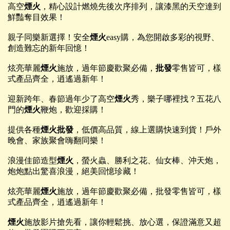
高空
煙火
，精心設計燃燒先後次序排列，讓漆黑的天空達到
鮮豔奪目效果！
親子同樂新選擇！安全
煙火
easy購，為您開啟多彩的視野、
創造難忘的新年回憶！
炫亮華麗
煙火
施放，過年節慶歡聚必備，
批發
零售皆可，樣
式產品齊全，逍遙過新年！
迎新跨年、春節過年少了高空
煙火
秀，樂子哪裡找？五花八
門的
煙火
鞭炮，歡迎採購！
提供各種
煙火批發
，低價高品質，線上選購快速到貨！戶外
晚會、家族聚會嗨翻同樂！
浪漫佳節造型
煙火
，螢火蟲、勝利之花、仙女棒、沖天炮，
炮炮點出驚喜浪漫，絕美回憶珍藏！
炫亮華麗
煙火
施放，過年節慶歡聚必備，批發零售皆可，樣
式產品齊全，逍遙過新年！
煙火
施放影片搶先看，讓你輕鬆挑、放心選，保證滿意又超