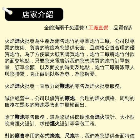
全館滿兩千免運費!!
工廠直營
，品質保證，價
火焰
煙火
批發為生產及銷售炮竹的專業炮竹工廠。公司以專
業的技術、負責的態度為您提供安全、且價格公道合理的優
質炮竹。為了方便廣大顧客購買炮竹，炮竹工廠將炮竹付款
的面交地點，只要您來電告訴我們您想購買的炮竹訂單數
量、訂單金額、以及面交的時間及地點，炮竹工廠將派專人
與您聯繫，真正做到以客為尊，為您解憂。
火焰
煙火
批發一直致力於
鞭炮
的零售及煙火批發服務。
誠信經營中，公司以優質的
鞭炮
、合理的煙火價格、周到的
服務在眾多的鞭炮零售商中脫穎而出。
除了
鞭炮
零售服務，還為您提供節慶晚會
煙火
設計、大小型
晚會煙火設計、求婚
煙火
設計等承包工程。
對於
廟會
專用的各式
烽炮
、
尺炮
等，我們為您提供全面特價