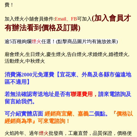
費！
(加入會員才
加入煙火小舖會員條件:
Email、FB
可加入
有辦法看到價格及訂購)
逾5百種絢爛
煙火
任選！(點擊商品圖片均有施放效果)
廟會煙火,生日煙火,慶生煙火,告白煙火,求婚煙火,婚禮煙火,
活動煙火,中秋煙火
消費滿2000元免運費【宜花東、外島及各縣市偏遠地
區不適用】
若無法確認寄送地址是否有
聯運費用，
請來電諮詢及
留言給我們。
可介紹實體店面
經銷商宜蘭、嘉義
二個點。
『價格以
經銷商為準』可來電諮詢！
火焰跨年、過年
煙火
批發商，工廠直營，品質保證，價格便